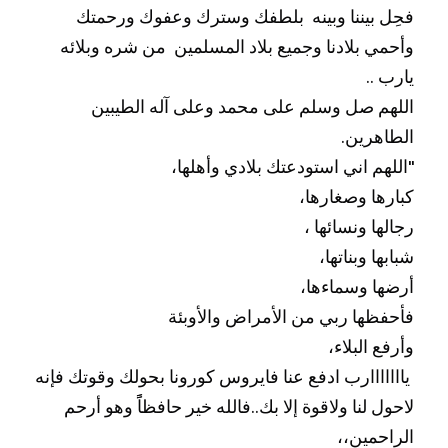
فحِل بيننا وبينه  بلطفك وسترك وعفوك ورحمتك 
وأحمي بلادنا وجميع بلاد المسلمين  من شره وبلائه 
يارب .. 
اللهم صل وسلم على محمد وعلى آله الطيبين 
الطاهرين. 
"اللهم اني استودعتك بلادي وأهلها، 
كبارها وصغارها،
رجالها ونسائها ،
شبابها وبناتها، 
أرضها وسماءها، 
فأحفظها ربي من اﻷمراض واﻷوبئة
وأرفع البلاء،
 يااااااارب ادفع عنا فايروس كورونا بحولك وقوتك فإنه 
لاحول لنا ولاقوة إلا بك..فالله خير حافظاًً وهو أرحم 
الراحمين،،