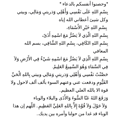
*وحصنوا أنفسكم بالدعاء * 
فوائد قرآنية
بِسْمِ اللهِ عَلَى نَفْسِي وَأَهْلِي وٓذريتيِ وَمَالِي، وبيتي 
وكل شيئ أعطاني الله إياه 
قالوا عنها
 بِسْمِ اللهِ خَيْرِ الأَسْمَاءِ، 
بِسْمِ اللهِ الّذِي لاَ يَضُرُّ مَعَ اسْمِهِ أَذَىً، 
بِسْمِ اللهِ الكَافِي، بِسْمِ اللهِ الشَّافِي، بسم الله 
المعافي 
بِسْمِ اللهِ الّذِي لاَ يَضُرُّ مَعَ اسْمِهِ شَيْءٌ فِي الأَرْضِ وَلاَ 
فِي السَّمَاءِ وَهُوَ السَّمِيعُ العَلِيمُ.
حَصَّنْتُ نَفْسِي وَأَهْلِي وٓذريتيِ وَمَالِي وبيتي بِاللهِ الْحَيِّ 
القَيُّومِ ودفعت عني وعنهم السوء بألف ألف لاحول ولا 
قوة الا بالله العلي العظيم..
وَرَفَعَ اللهُ عَنّا السُّوءَ وَالأَذَى والبلاء والوباء 
 وَلاَ حَوْلَ وَلاَ قُوَّةَ إِلاَّ بِاللهِ العَلِيِّ العَظِيمِ.. ‏اللّهم إن هذا 
الوباء قد غدا من حولنا وأمره بين يديك..