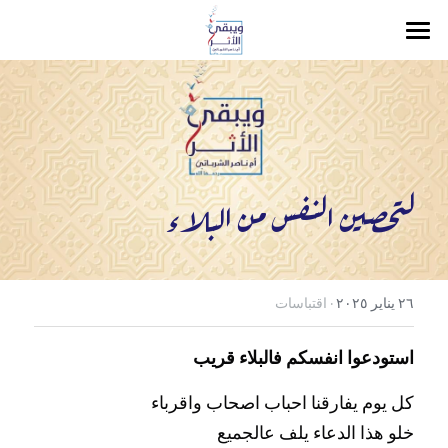
الرئيسية
سلسة ويبقى الأثر
لسان صدقٍٍ في الآخرين
لتحصين النفس من البلاء
يوم الرحيل
الصوتيات والمرئيات
مدونة
·
٢٦ يناير ٢٠٢٥
اقتباسات
جميع الفئات
استودعوا انفسكم فالبلاء قريب
أدعية
كل يوم يفارقنا احباب اصحاب واقرباء 
POWERED BY
خلو هذا الدعاء يلف عالجميع 
اقتباسات