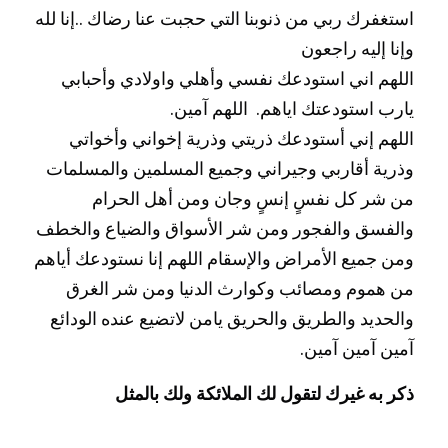
استغفرك ربي من ذنوبنا التي حجبت عنا رضاك ..إنا لله 
وإنا إليه راجعون
اللهم اني استودعك نفسي وأهلي واوﻻدي وأحبابي 
يارب استودعتك اياهم.  اللهم آمين.
اللهم إني أستودعك ذريتي وذرية إخواني وأخواتي 
وذرية أقاربي وجيراني وجميع المسلمين والمسلمات 
من شر كل نفسٍ إنسٍ وجان ومن أهل الحرام 
والفسق والفجور ومن شر اﻷسواق والضياع والخطف 
ومن جميع اﻷمراض واﻹسقام اللهم إنا نستودعك أياهم 
من هموم ومصائب وكوارث الدنيا ومن شر الغرق 
والحديد والطريق والحريق يامن ﻻتضيع عنده الودائع 
آمين آمين آمين.
ذكر به غيرك لتقول لك الملائكة ولك بالمثل