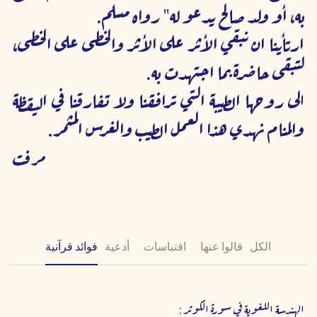
به، أو ولد صالح يدعو له" رواه مسلم. 
ارتأينا ان نبقي الأثر على الأثر والخطى على الخطى، 
لتبقى حاضرة بما اجتهدت به.
ا
لى روحها الطيبة التي ترافقنا ولا تفارقنا في اليقظة 
والمنام نهدي هذا العمل الطيب والغرس المثمر
.
مر
فت
الكل
قالوا عنها
اقتباسات
أدعية
فوائد قرآنية
الهندسة اللغوية في سورة الكوثر :