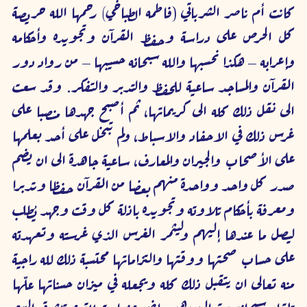
كانت أم ناصر الشرباتي (فاطمه الطباخي) رحمها الله حريصة 
فوائد قرآنية
كل الحرص على دراسة وحفظ القرآن وتجويده وأحكامه 
وإعرابه – هكذا نحسبها والله سبحانه حسيبها – من رواد دور 
قالوا عنها
القرآن والمساجد ساعية للحفظ والتدبر والتفكر. وقد سعت 
الى نقل ذلك كله الى كريماتها، ثم أصبح جهدها منصبا على 
غرس ذلك في الاحفاد والاسباط، ولم تبخل على أحد بعلمها 
على الأصحاب والجيران والمعارف، ساعية جاهدة الى ان يضم 
صدر كل واحد وواحدة منهم بعضا من القرآن حفظا وتدبرا 
ومعرفة بأحكام تلاوته وتجويده باذلة كل وقت وجهد يُطلب 
ليصل ما عندها إليهم وليثمر الغرس الذي غرسته وتعهدته 
على حساب صحتها ووقتها والتزاماتها محتسبة ذلك لله راجية 
منه تعالى ان يتقبل ذلك كله ويجعله في ميزان حسناتها علّها 
تلقاه سبحانه وتعالى وهو راضٍ عنها متهللة مستبشرة بالبيع 