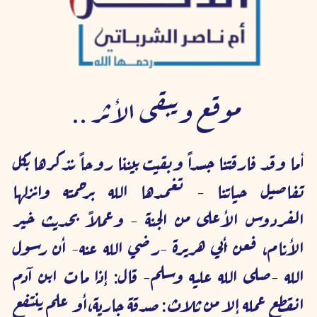
 موقع ويبقى الأثر ..
أ
ما وقد فارقتنا جسداً وبقيت بيننا روحاً نذكرها بكل 
تفاصيل حياتنا - تغمدها الله برحمته وانزلها 
الفردوس الأعلى من الجنة - وعملاً بحديث خير 
الأنام، فعن أبي هريرة -رضي الله عنه- أن رسول 
الله -صلى الله عليه وسلم- قال: إذا مات ابن آدم 
انقطع عمله إلا من ثلاث: صدقة جارية،أو علم ينتفع 