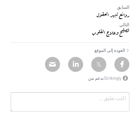
السابق
روائع تبهر العقول
التالي
تصليح وعلاج القلوب
العودة إلى الموقع
Strikinglyبدعم من