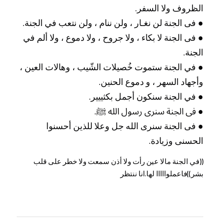
الظروف ولا السفر.
● فى الجنة لن نغـار ، ولن ننام ، ولن نتعب في الجنة.
● فى الجنة لا بكاء ، ولا جروح ، ولا دموع ، ولا ألم في 
الجنة.
● في الجنة ستموت خُصيلات الشّيب ، وهالات العين ، 
وأجهاد السهر ، و دموع الحنين.
● في الجنة سنكون أجمل بكثييير.
● فى الجنة سنرى رسول الله ﷺ.
● فى الجنة سنرى الله جل وعلا للذين أحسنوا 
الحسنى وزيادة.
((في الجنة مالا عين رأت ولا أذن سمعت ولا خطر على قلب 
بشر))فاعملوااااا لها.انا ننتظر