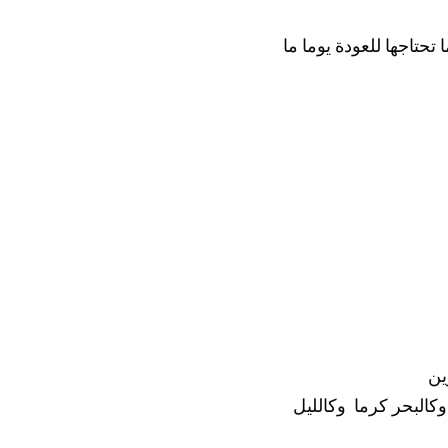
أحيانا كسب القلوب أولى من كسب المواقف !! ولا تهدم الجسور التي بنيتها وعبرتها، فربما تحتاجها للعودة يوما ما 
اللهم اجعلنا  من المتحابين فيك ،وجعلنا يالله كالسماء علوا وكالجبال ثباتا وكالأرض تواضعا وكالبحر كرما  وكالليل 