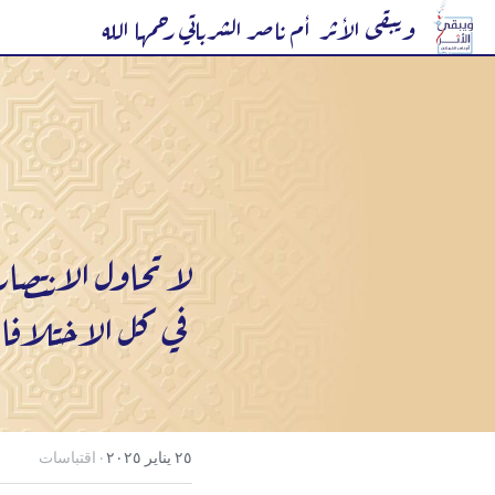
ويبقى الأثر  أم ناصر الشرباتي رحمها الله
لا تحاول الانتصار
 في كل الاختلافات
·
٢٥ يناير ٢٠٢٥
اقتباسات