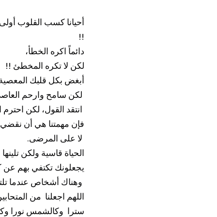
!! 
دائماً اكره الخطأ، 
لكن لا تكره المخطئ !! 
أبغض بكل قلبك المعصية
 لكن سامح وارحم العاصي !!
 انتقد القول، لكن احترم القائل !! 
فإن مهمتنا هي أن نقضي
 لا على المرضى.
الحياة قاسية ولكن تلينه
يجعلونك تكتفي بهم عن ك
 وهناك أشخاص عندما تلتقي بهم تشعر بأنك التقيت بنفسك، فثروة الإنسان هي حب الآخرين
سترا  وكالشمس نورا وكال