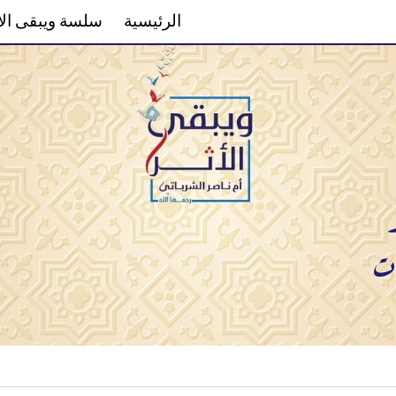
الرئيسية
سلسة ويبقى الأثر
لسان صدقٍٍ في الآخري